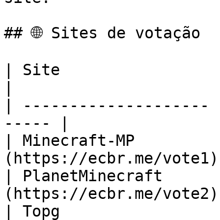
## 🌐 Sites de votação

| Site                 | Link               
|

| -------------------- 
----- |

| Minecraft-MP         
(https://ecbr.me/vote1) 
| PlanetMinecraft      
(https://ecbr.me/vote2) 
| Topg                 