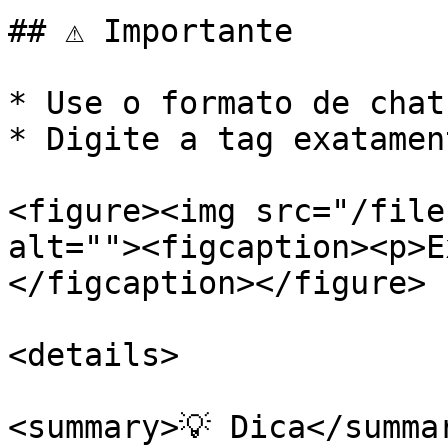
## ⚠️ Importante

* Use o formato de chat
* Digite a tag exatamen
<figure><img src="/file
alt=""><figcaption><p>E
</figcaption></figure>

<details>

<summary>💡 Dica</summar