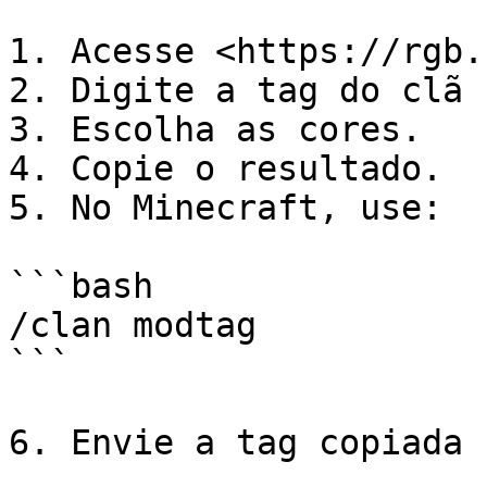
1. Acesse <https://rgb.
2. Digite a tag do clã 
3. Escolha as cores.

4. Copie o resultado.

5. No Minecraft, use:

```bash

/clan modtag

```

6. Envie a tag copiada 