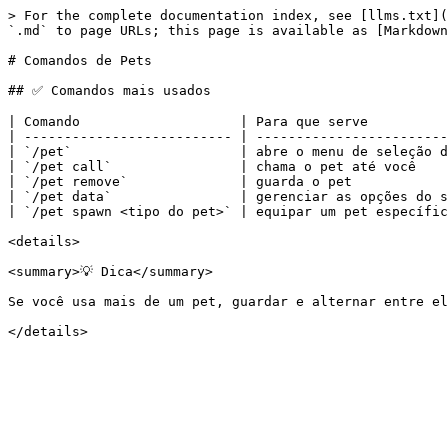
> For the complete documentation index, see [llms.txt](
`.md` to page URLs; this page is available as [Markdown
# Comandos de Pets

## ✅ Comandos mais usados

| Comando                    | Para que serve          
| -------------------------- | ------------------------
| `/pet`                     | abre o menu de seleção d
| `/pet call`                | chama o pet até você    
| `/pet remove`              | guarda o pet            
| `/pet data`                | gerenciar as opções do s
| `/pet spawn <tipo do pet>` | equipar um pet específic
<details>

<summary>💡 Dica</summary>

Se você usa mais de um pet, guardar e alternar entre el