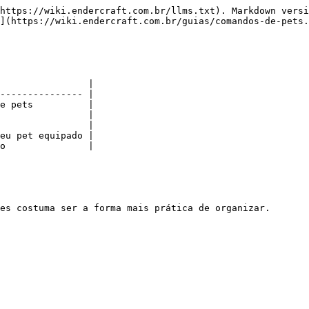
https://wiki.endercraft.com.br/llms.txt). Markdown versi
](https://wiki.endercraft.com.br/guias/comandos-de-pets.
                |

--------------- |

e pets          |

                |

                |

eu pet equipado |

o               |

es costuma ser a forma mais prática de organizar.
