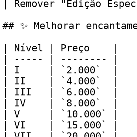
| Remover "Edição Espec
## ✨ Melhorar encantame
| Nível | Preço    |

| ----- | -------- |

| I     | `2.000`  |

| II    | `4.000`  |

| III   | `6.000`  |

| IV    | `8.000`  |

| V     | `10.000` |

| VI    | `15.000` |

| VII   | `20.000` |
